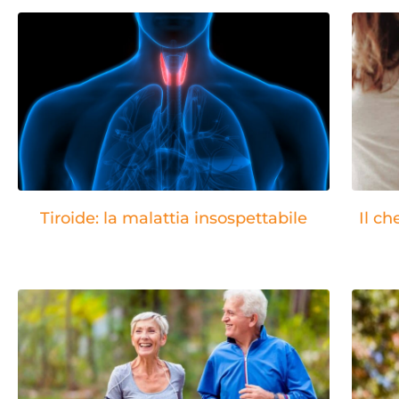
Tiroide: la malattia insospettabile
Il ch