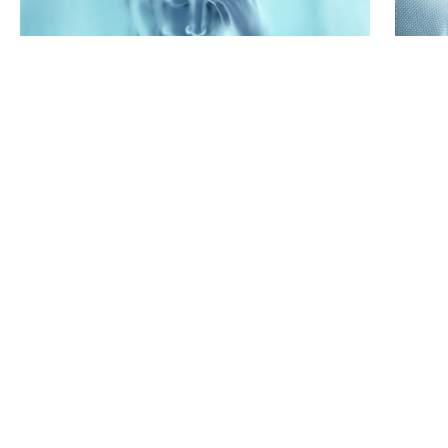
Vertigini e problemi di equilibrio
La
I disturbi urinari sono comuni in
Ma