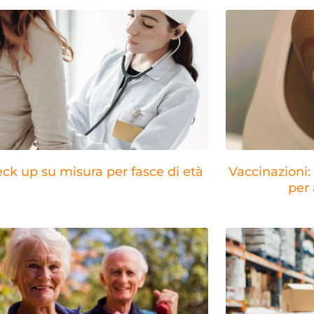
eck up su misura per fasce di età
Vaccinazioni
per 