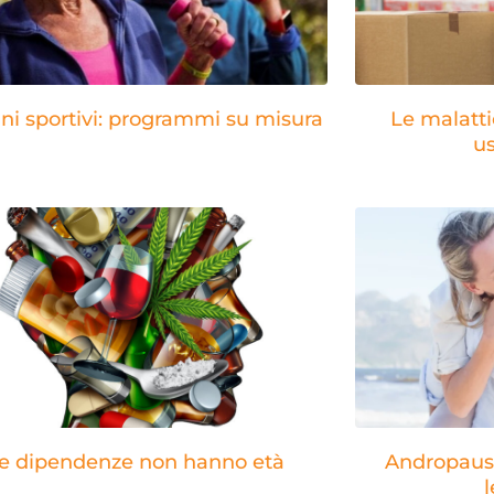
ni sportivi: programmi su misura
Le malatti
u
e dipendenze non hanno età
Andropausa
l