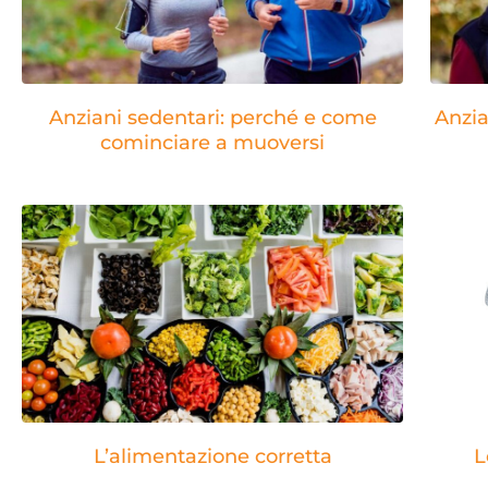
Anziani sedentari: perché e come
Anzia
cominciare a muoversi
L’alimentazione corretta
L