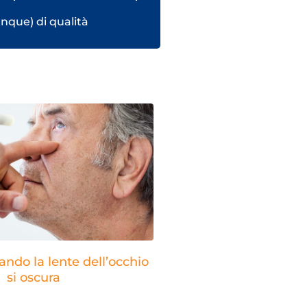
nque) di qualità
ando la lente dell’occhio
si oscura