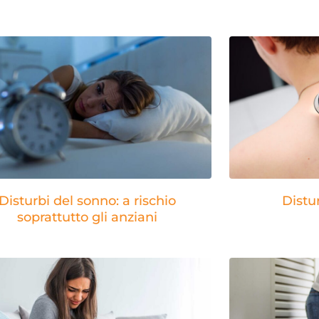
Disturbi del sonno: a rischio
Distu
soprattutto gli anziani