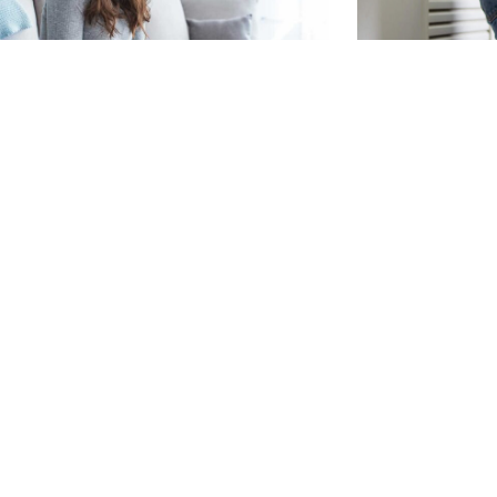
 stipsi, nell’anziano e non solo
La diarrea
l di testa: l’emicrania e il suo