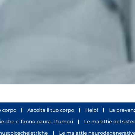
 corpo
Ascolta il tuo corpo
Help!
La preven
ie che ci fanno paura. I tumori
Le malattie del sist
muscoloscheletriche
Le malattie neurodegenerativ