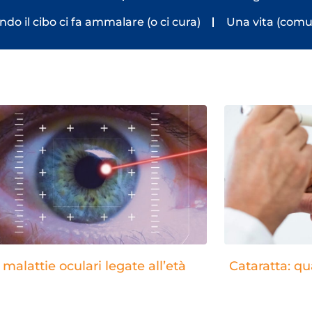
do il cibo ci fa ammalare (o ci cura)
Una vita (comu
 malattie oculari legate all’età
Cataratta: qu