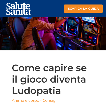
SCARICA LA GUIDA
Come capire se
il gioco diventa
Ludopatia
Anima e corpo
-
Consigli