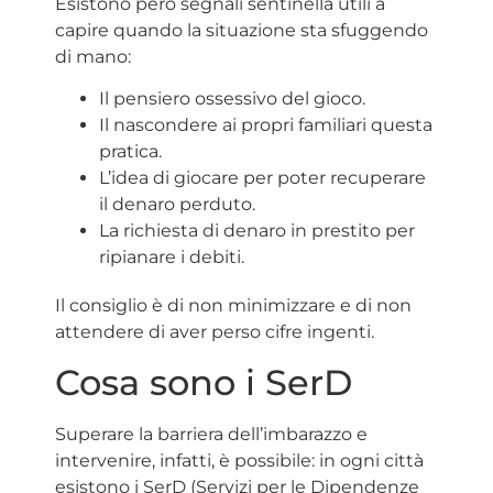
Esistono però segnali sentinella utili a
capire quando la situazione sta sfuggendo
di mano:
Il pensiero ossessivo del gioco.
Il nascondere ai propri familiari questa
pratica.
L’idea di giocare per poter recuperare
il denaro perduto.
La richiesta di denaro in prestito per
ripianare i debiti.
Il consiglio è di non minimizzare e di non
attendere di aver perso cifre ingenti.
Cosa sono i SerD
Superare la barriera dell’imbarazzo e
intervenire, infatti, è possibile: in ogni città
esistono i SerD (Servizi per le Dipendenze