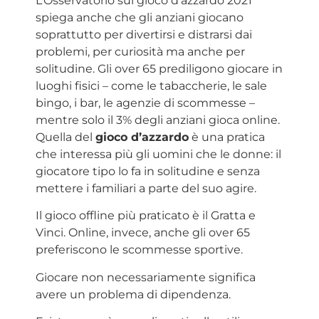
L’Osservatorio sul gioco d’azzardo 2021
spiega anche che gli anziani giocano
soprattutto per divertirsi e distrarsi dai
problemi, per curiosità ma anche per
solitudine. Gli over 65 prediligono giocare in
luoghi fisici – come le tabaccherie, le sale
bingo, i bar, le agenzie di scommesse –
mentre solo il 3% degli anziani gioca online.
Quella del
gioco d’azzardo
è una pratica
che interessa più gli uomini che le donne: il
giocatore tipo lo fa in solitudine e senza
mettere i familiari a parte del suo agire.
Il gioco offline più praticato è il Gratta e
Vinci. Online, invece, anche gli over 65
preferiscono le scommesse sportive.
Giocare non necessariamente significa
avere un problema di dipendenza.