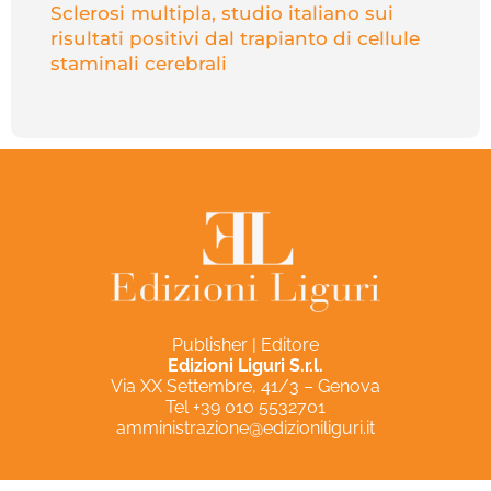
Sclerosi multipla, studio italiano sui
risultati positivi dal trapianto di cellule
staminali cerebrali
Publisher | Editore
Edizioni Liguri S.r.l.
Via XX Settembre, 41/3 – Genova
Tel +39 010 5532701
amministrazione@edizioniliguri.it
Privacy Policy