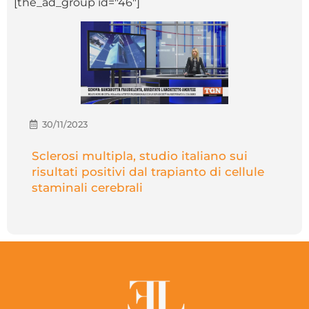
[the_ad_group id="46"]
30/11/2023
Sclerosi multipla, studio italiano sui
risultati positivi dal trapianto di cellule
staminali cerebrali