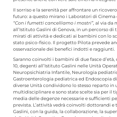
Il sorriso e la serenità per affrontare un ricover
futuro: a questo mirano i Laboratori di Cinem
“Con i fumetti cancelliamo i mostri”,
al via da
all’Istituto Gaslini di Genova, in un percorso di 
mirati di attività e dedicati ai bambini con lo s
stato psico-fisico. Il progetto Pilota prevede a
osservazionale dei benefici indotti e raggiunti.
Saranno coinvolti i bambini di due fasce d’età, da
10, degenti all’Istituto Gaslini nelle Unità Oper
Neuropsichiatria Infantile, Neurologia pediatri
Gastroenterologia pediatrica ed Endoscopia di
diverse Unità condividono lo stesso reparto in
multidisciplinare e sono state scelte sia per il t
media delle degenze necessarie e sufficienti per 
prevista. L’attività vedrà coinvolti dottorandi e t
Gaslini, con la guida, la collaborazione, la supe