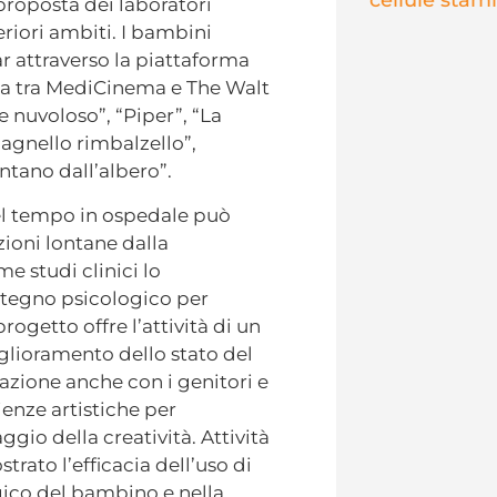
proposta dei laboratori
eriori ambiti. I bambini
r attraverso la piattaforma
ata tra MediCinema e The Walt
 nuvoloso”, “Piper”, “La
’agnello rimbalzello”,
ntano dall’albero”.
el tempo in ospedale può
zioni lontane dalla
e studi clinici lo
stegno psicologico per
rogetto offre l’attività di un
iglioramento dello stato del
lazione anche con i genitori e
ienze artistiche per
gio della creatività. Attività
rato l’efficacia dell’uso di
gico del bambino e nella