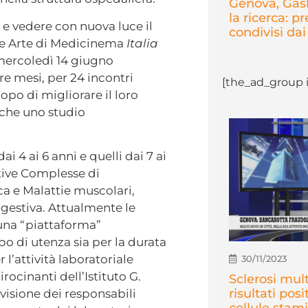
Genova, Gasli
la ricerca: p
o e vedere con nuova luce il
condivisi dai 
a e Arte di Medicinema
Italia
 mercoledì 14 giugno
tre mesi, per 24 incontri
[the_ad_group i
copo di migliorare il loro
nche uno studio
i 4 ai 6 anni e quelli dai 7 ai
ative Complesse di
ca e Malattie muscolari,
gestiva. Attualmente le
 una “piattaforma”
ipo di utenza sia per la durata
l’attività laboratoriale
30/11/2023
irocinanti dell’Istituto G.
Sclerosi mult
risultati posi
rvisione dei responsabili
cellule stami