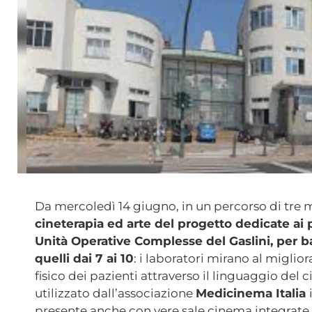
Da mercoledì 14 giugno, in un percorso di tre m
cineterapia ed arte del progetto dedicate ai 
Unità Operative Complesse del Gaslini, per ba
quelli dai 7 ai 10
: i laboratori mirano al miglio
fisico dei pazienti attraverso il linguaggio del c
utilizzato dall’associazione
Medicinema Italia
presente anche con vere sale cinema integrate n