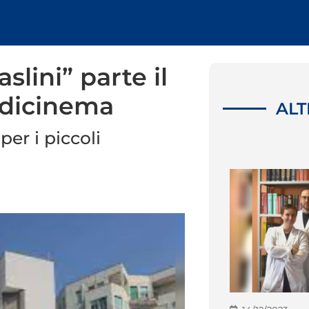
slini” parte il
edicinema
ALT
per i piccoli