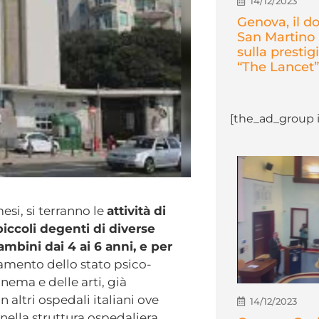
14/12/2023
Genova, il d
San Martino 
sulla prestigi
“The Lancet”
[the_ad_group i
esi, si terranno le
attività di
piccoli degenti di diverse
mbini dai 4 ai 6 anni, e per
ramento dello stato psico-
inema e delle arti, già
in altri ospedali italiani ove
14/12/2023
ella struttura ospedaliera.