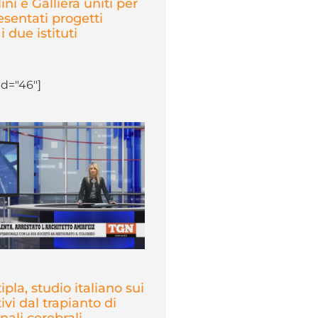
ni e Galliera uniti per
resentati progetti
i due istituti
d="46"]
ipla, studio italiano sui
tivi dal trapianto di
nali cerebrali