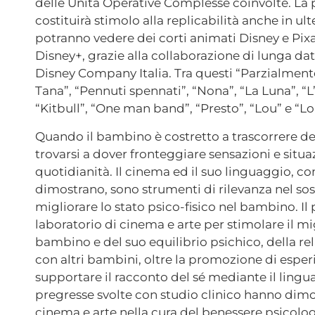
delle Unità Operative Complesse coinvolte. La 
costituirà stimolo alla replicabilità anche in ult
potranno vedere dei corti animati Disney e Pixa
Disney+, grazie alla collaborazione di lunga d
Disney Company Italia. Tra questi “Parzialmente
Tana”, “Pennuti spennati”, “Nona”, “La Luna”, “L
“Kitbull”, “One man band”, “Presto”, “Lou” e “Lo
Quando il bambino è costretto a trascorrere d
trovarsi a dover fronteggiare sensazioni e situa
quotidianità. Il cinema ed il suo linguaggio, com
dimostrano, sono strumenti di rilevanza nel so
migliorare lo stato psico-fisico nel bambino. Il p
laboratorio di cinema e arte per stimolare il m
bambino e del suo equilibrio psichico, della re
con altri bambini, oltre la promozione di esper
supportare il racconto del sé mediante il linguag
pregresse svolte con studio clinico hanno dimost
cinema e arte nella cura del benessere psicolo