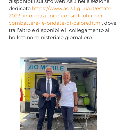
disponibili sul sito web Asl3 nella sezione
dedicata
https://www.asl3.liguria.it/estate-
2023-informazioni-e-consigli-utili-per-
combattere-le-ondate-di-calore.html
, dove
tra l’altro è disponibile il collegamento al
bollettino ministeriale giornaliero.