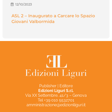
12/10/2023
ASL 2 – Inaugurato a Carcare lo Spazio
Giovani Valbormida
Publisher | Editore
Edizioni Liguri S.r.l.
Via XX Settembre, 41/3 – Genova
Tel +39 010 5532701
amministrazione@edizioniliguri.it