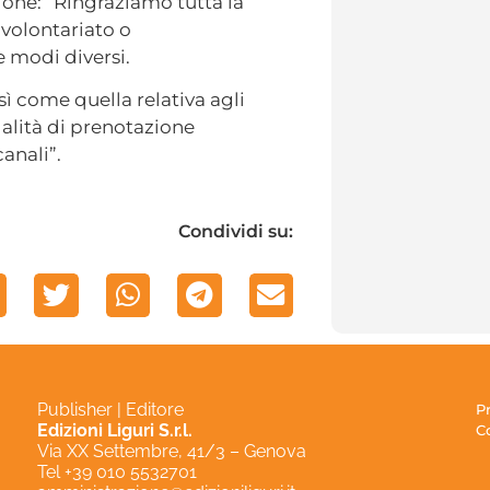
ione: “Ringraziamo tutta la
 volontariato o
 modi diversi.
sì come quella relativa agli
dalità di prenotazione
canali”.
Condividi su:
Publisher | Editore
P
Edizioni Liguri S.r.l.
C
Via XX Settembre, 41/3 – Genova
Tel +39 010 5532701