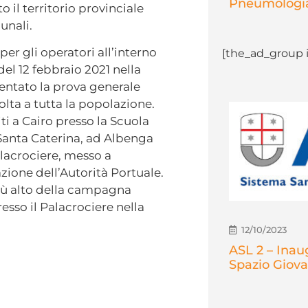
Pneumologia
o il territorio provinciale
unali.
per gli operatori all’interno
[the_ad_group i
 del 12 febbraio 2021 nella
sentato la prova generale
lta a tutta la popolazione.
iti a Cairo presso la Scuola
 Santa Caterina, ad Albenga
alacrociere, messo a
zione dell’Autorità Portuale.
iù alto della campagna
esso il Palacrociere nella
12/10/2023
ASL 2 – Inau
Spazio Giov