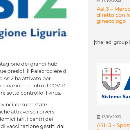
17/10/2023
Asl 3 – Merco
diretto con l
ginecologo
[the_ad_group i
 stagione dei grandi hub
ue presidi, il Palacrociere di
 Asl2 ha attivato per
ccinazione contro il COVID-
 sotto controllo il virus.
ovinciale sono state
che attraverso i diversi
13/10/2023
omiciliari, i centri dei
ASL 5 – Spo
 di vaccinazione gestiti dai