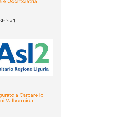
 e Odontoiatria
d="46"]
gurato a Carcare lo
ani Valbormida